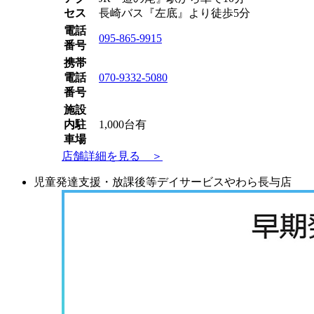
セス
長崎バス『左底』より徒歩5分
電話
095-865-9915
番号
携帯
電話
070-9332-5080
番号
施設
内駐
1,000台有
車場
店舗詳細を見る ＞
児童発達支援・放課後等デイサービスやわら長与店