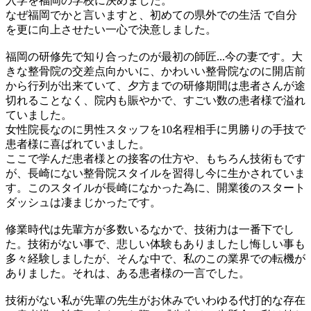
入学を福岡の学校に決めました。
なぜ福岡でかと言いますと、初めての県外での生活 で自分
を更に向上させたい一心で決意しました。
福岡の研修先で知り合ったのが最初の師匠...今の妻です。大
きな整骨院の交差点向かいに、かわいい整骨院なのに開店前
から行列が出来ていて、夕方までの研修期間は患者さんが途
切れることなく、院内も賑やかで、すごい数の患者様で溢れ
ていました。
女性院長なのに男性スタッフを10名程相手に男勝りの手技で
患者様に喜ばれていました。
ここで学んだ患者様との接客の仕方や、もちろん技術もです
が、長崎にない整骨院スタイルを習得し今に生かされていま
す。このスタイルが長崎になかった為に、開業後のスタート
ダッシュは凄まじかったです。
修業時代は先輩方が多数いるなかで、技術力は一番下でし
た。技術がない事で、悲しい体験もありましたし悔しい事も
多々経験しましたが、そんな中で、私のこの業界での転機が
ありました。それは、ある患者様の一言でした。
技術がない私が先輩の先生がお休みでいわゆる代打的な存在