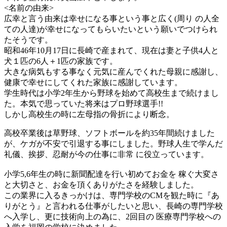
<名前の由来>
広幸と言う由来は幸せになる事という事と広く(周り の人全
ての人達)が幸せになってもらいたいという願いでつけられ
たそうです。
昭和46年10月17日に長崎で産まれて、現在は妻と子供4人と
犬１匹の6人＋1匹の家族です。
大きな病気もする事なく元気に産んでくれた母親に感謝し、
健康で幸せにしてくれた家族に感謝しています。
学生時代は小学2年生から野球を始めて高校生まで続けまし
た。本気で思っていた将来はプロ野球選手!!
しかし高校生の時に左母指の骨折により断念。
高校卒業後は草野球、ソフトボールを約35年間続けました
が、ケガが不安で引退する事にしました。野球人生で学んだ
礼儀、挨拶、忍耐が今の仕事に非常 に役立っています。
小学5,6年生の時に新聞配達を行い初めてお金を 稼ぐ大変さ
と大切さと、お金を頂くありがたさを経験しました。
この業界に入るきっかけは、専門学校のCMを観た時に『あ
りがとう』と言われる仕事がしたいと思い、長崎の専門学校
へ入学し、更に技術向上の為に、2回目の 医療専門学校への