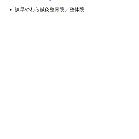
諫早やわら鍼灸整骨院／整体院